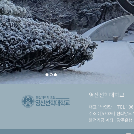
영산선학대학교
대표 :
박연란
TEL :
06
주소 :
[57026] 전라남도
발전기금 계좌 :
광주은행 7