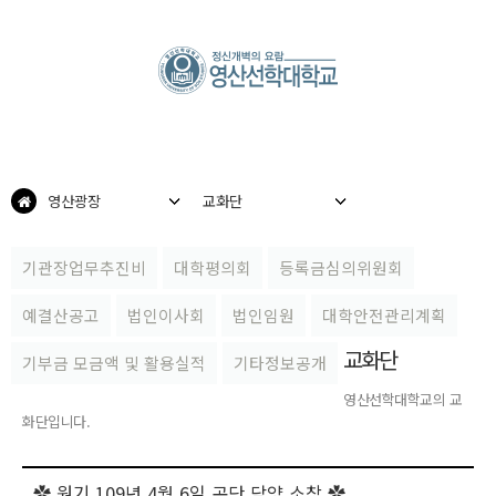
영산광장
교화단
기관장업무추진비
대학평의회
등록금심의위원회
예결산공고
법인이사회
법인임원
대학안전관리계획
교화단
기부금 모금액 및 활용실적
기타정보공개
영산선학대학교의 교
화단입니다.
✿ 원기 109년 4월 6일 곤단 담양 소창 ✿