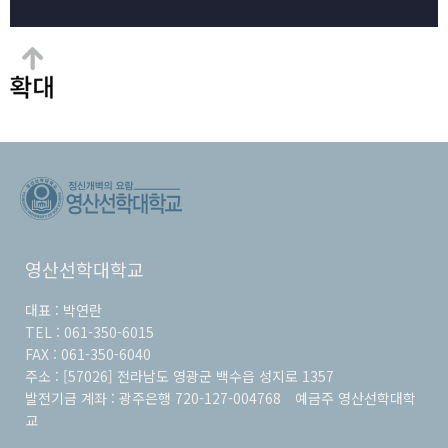
영산선학대학교
대표 :
박연란
TEL :
061-350-6015
FAX :
061-350-6040
주소 :
[57026] 전라남도 영광군 백수읍 성지로 1357
발전기금 계좌 :
광주은행 720-127-004768
예금주
영산선학대학
교