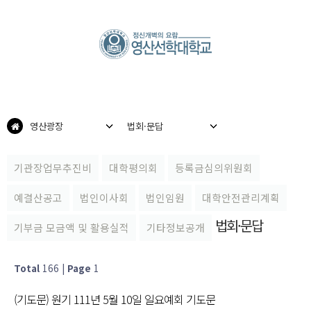
영산광장
법회·문답
기관장업무추진비
대학평의회
등록금심의위원회
예결산공고
법인이사회
법인임원
대학안전관리계획
법회·문답
기부금 모금액 및 활용실적
기타정보공개
Total
166
|
Page
1
(기도문) 원기 111년 5월 10일 일요예회 기도문