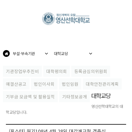
부설·부속기관
대학교당
기관장업무추진비
대학평의회
등록금심의위원회
예결산공고
법인이사회
법인임원
대학안전관리계획
대학교당
기부금 모금액 및 활용실적
기타정보공개
영산선학대학교의 대
학교당입니다.
(포스터) 원기108년 4월 28일 대각개교절 경축식