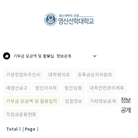
기부금 모금액 및 활용실
정보공개
적
기관장업무추진비
대학평의회
등록금심의위원회
예결산공고
법인이사회
법인임원
대학안전관리계획
정보
기부금 모금액 및 활용실적
입찰정보
기타정보공개
공개
적립금운용현황
Total
5
|
Page
1