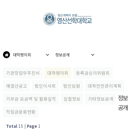
대학평의회
정보공개
기관장업무추진비
대학평의회
등록금심의위원회
예결산공고
법인이사회
법인임원
대학안전관리계획
정보
기부금 모금액 및 활용실적
입찰정보
기타정보공개
공개
적립금운용현황
Total
15
|
Page
1