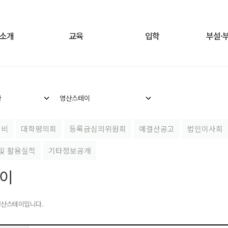
소개
교육
입학
부설·
관
영산스테이
진비
대학평의회
등록금심의위원회
예결산공고
법인이사회
및 활용실적
기타정보공개
이
영산스테이입니다.