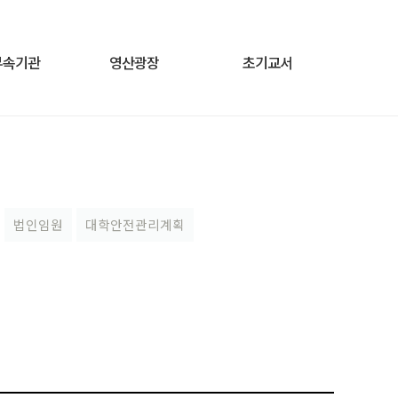
부속기관
영산광장
초기교서
법인임원
대학안전관리계획