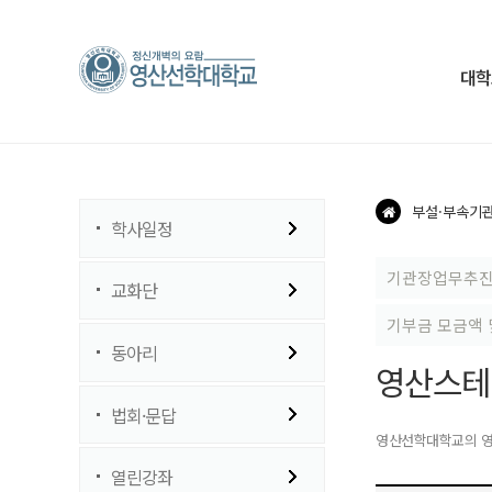
대학
부설·부속기
학사일정
기관장업무추
교화단
기부금 모금액 
동아리
영산스테
법회·문답
영산선학대학교의 
열린강좌