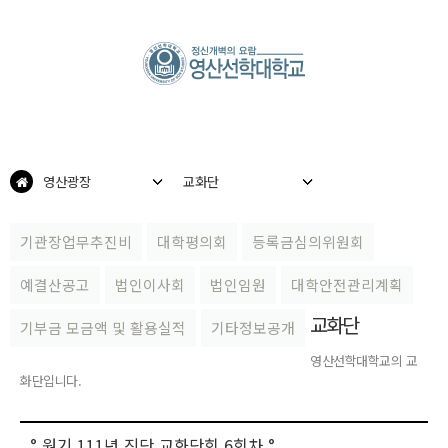
영산광장
교화단
기관장업무추진비
대학평의회
등록금심의위원회
예결산공고
법인이사회
법인임원
대학안전관리계획
교화단
기부금 모금액 및 활용실적
기타정보공개
영산선학대학교의 교
화단입니다.
° 원기 111년 진단 교화단회 6회차 °