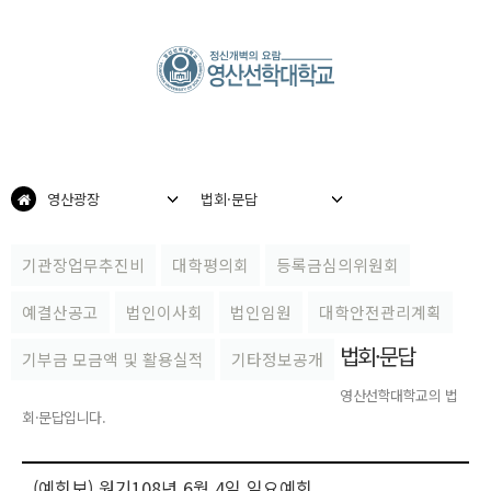
영산광장
법회·문답
기관장업무추진비
대학평의회
등록금심의위원회
예결산공고
법인이사회
법인임원
대학안전관리계획
법회·문답
기부금 모금액 및 활용실적
기타정보공개
영산선학대학교의 법
회·문답입니다.
(예회보) 원기108년 6월 4일 일요예회