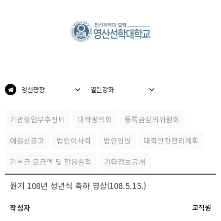
영산광장
열린강좌
기관장업무추진비
대학평의회
등록금심의위원회
예결산공고
법인이사회
법인임원
대학안전관리계획
기부금 모금액 및 활용실적
기타정보공개
원기 108년 성년식 축하 영상(108.5.15.)
작성자
교직원